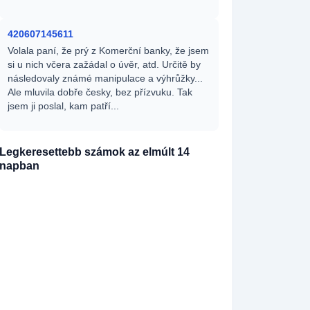
420607145611
Volala paní, že prý z Komerční banky, že jsem
si u nich včera zažádal o úvěr, atd. Určitě by
následovaly známé manipulace a výhrůžky...
Ale mluvila dobře česky, bez přízvuku. Tak
jsem ji poslal, kam patří...
Legkeresettebb számok az elmúlt 14
napban
420727361898
195x
420729989612
149x
420790367790
139x
420790367791
130x
420729880957
107x
420729860142
95x
420727365445
82x
420608714549
67x
420530503730
60x
420251713666
58x
420771126354
44x
420731846295
37x
420251713664
33x
420910925577
31x
420251713661
30x
420778544286
26x