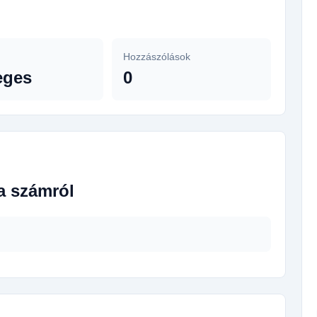
Hozzászólások
eges
0
a számról
.