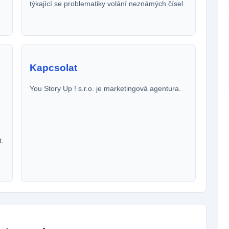
týkající se problematiky volání neznámých čísel
Kapcsolat
You Story Up ! s.r.o. je marketingová agentura.
t.