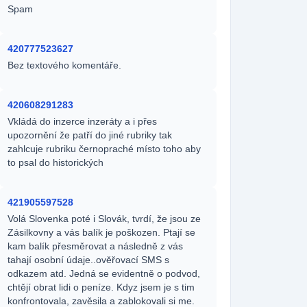
Spam
420777523627
Bez textového komentáře.
420608291283
Vkládá do inzerce inzeráty a i přes
upozornění že patří do jiné rubriky tak
zahlcuje rubriku černopraché místo toho aby
to psal do historických
421905597528
Volá Slovenka poté i Slovák, tvrdí, že jsou ze
Zásilkovny a vás balík je poškozen. Ptají se
kam balík přesměrovat a následně z vás
tahají osobní údaje..ověřovací SMS s
odkazem atd. Jedná se evidentně o podvod,
chtějí obrat lidi o peníze. Kdyz jsem je s tim
konfrontovala, zavěsila a zablokovali si me.