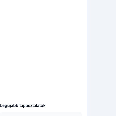
420725363405
420774086577
420602598334
420703039704
21915811745
420601570076
420727937325
420737434638
420725425139
420799906009
420270019916
420603964150
420702874134
420605133783
420602305382
420603133783
420775241755
420774869150
420721939187
420730859719
420776005412
420702014975
420777808391
421951141826
420778758786
420797872687
420703119566
420295564890
421951263027
420608873189
Legújabb tapasztalatok