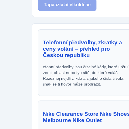
Tapasztalat elküldése
Telefonní předvolby, zkratky a
ceny volání – přehled pro
Českou republiku
efonní předvolby jsou číselné kódy, které určují
zemi, oblast nebo typ sítě, do které voláš.
Rozeznej nejdřív, kdo a z jakého čísla ti volá,
jinak se ti hovor může prodražit.
Nike Clearance Store Nike Shoe
Melbourne Nike Outlet