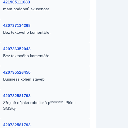
421905111083
mám podobnú skúsenosť
420737134268
Bez textového komentáře.
420736352043
Bez textového komentáře.
420795526450
Business kolem staveb
420732581793
Zřejmě nějaká robotická p*********. Píše i
SMSky.
420732581793