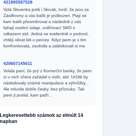
421905597528
Volá Slovenka poté i Slovák, tvrdí, že jsou ze
Zásilkovny a vás balík je poškozen. Ptají se
kam balík přesměrovat a následně z vás
tahají osobní údaje..ověřovací SMS s
odkazem atd. Jedná se evidentně o podvod,
chtějí obrat lidi o peníze. Kdyz jsem je s tim
konfrontovala, zavěsila a zablokovali si me.
420607145611
Volala paní, že prý z Komerční banky, že jsem
si u nich včera zažádal o úvěr, atd. Určitě by
následovaly známé manipulace a výhrůžky...
Ale mluvila dobře česky, bez přízvuku. Tak
jsem ji poslal, kam patří...
Legkeresettebb számok az elmúlt 14
napban
420727361898
195x
420790367790
136x