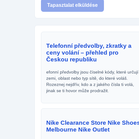
Tapasztalat elküldése
Telefonní předvolby, zkratky a
ceny volání – přehled pro
Českou republiku
efonní předvolby jsou číselné kódy, které určují
zemi, oblast nebo typ sítě, do které voláš.
Rozeznej nejdřív, kdo a z jakého čísla ti volá,
jinak se ti hovor může prodražit.
Nike Clearance Store Nike Shoe
Melbourne Nike Outlet