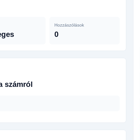
Hozzászólások
eges
0
a számról
.