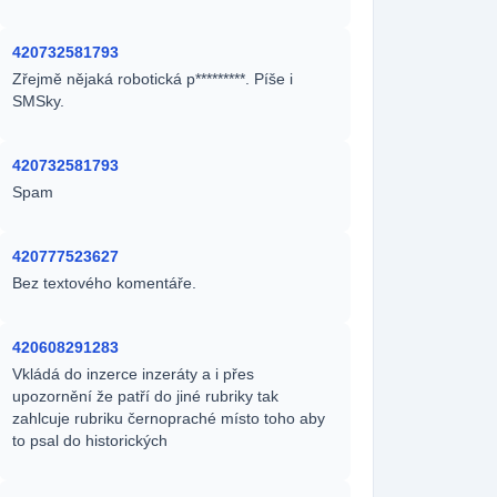
420732581793
Zřejmě nějaká robotická p*********. Píše i
SMSky.
420732581793
Spam
420777523627
Bez textového komentáře.
420608291283
Vkládá do inzerce inzeráty a i přes
upozornění že patří do jiné rubriky tak
zahlcuje rubriku černopraché místo toho aby
to psal do historických