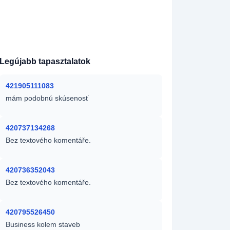
420733441089
420608608205
420776554600
421950837654
420607557783
Legújabb tapasztalatok
421905111083
mám podobnú skúsenosť
420737134268
Bez textového komentáře.
420736352043
Bez textového komentáře.
420795526450
Business kolem staveb