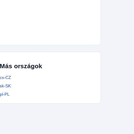
420705670600
14x
420775004246
13x
420799903814
13x
420778791288
13x
420795485393
13x
420221343205
13x
420771263806
12x
420558279215
12x
420251713665
12x
420371657659
12x
Más országok
cs-CZ
sk-SK
pl-PL