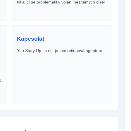
týkající se problematiky volání neznámých čísel
Kapcsolat
You Story Up ! s.r.o. je marketingová agentura.
t.