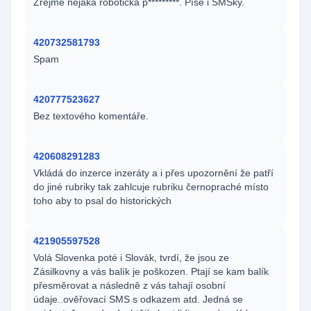
Zřejmě nějaká robotická p*********. Píše i SMSky.
420732581793
Spam
420777523627
Bez textového komentáře.
420608291283
Vkládá do inzerce inzeráty a i přes upozornění že patří
do jiné rubriky tak zahlcuje rubriku černopraché místo
toho aby to psal do historických
421905597528
Volá Slovenka poté i Slovák, tvrdí, že jsou ze
Zásilkovny a vás balík je poškozen. Ptají se kam balík
přesměrovat a následně z vás tahají osobní
údaje..ověřovací SMS s odkazem atd. Jedná se