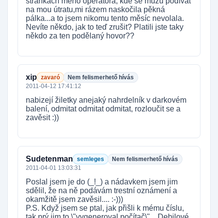
stránkách mého operátora, kde se můžu podívat
na mou útratu,mi rázem naskočila pěkná
pálka...a to jsem nikomu tento měsíc nevolala.
Nevíte někdo, jak to teď zrušit? Platili jste taky
někdo za ten podělaný hovor??
xip
zavaró
Nem felismerhető hívás
2011-04-12 17:41:12
nabizejí žiletky anejaký nahrdelník v darkovém
balení, odmitat odmitat odmitat, rozloučit se a
zavěsit :))
Sudetenman
semleges
Nem felismerhető hívás
2011-04-01 13:03:31
Poslal jsem je do (_!_) a nádavkem jsem jim
sdělil, že na ně podávám trestní oznámení a
okamžitě jsem zavěsil.... :-)))
P.S. Když jsem se ptal, jak přišli k mému číslu,
tak prý jim to \"vygeneroval počítač\"... Debilové,