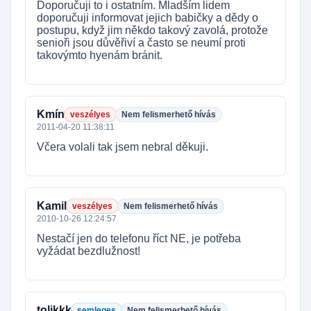
Doporučuji to i ostatním. Mladším lidem
doporučuji informovat jejich babičky a dědy o
postupu, když jim někdo takový zavolá, protože
senioři jsou důvěřiví a často se neumí proti
takovýmto hyenám bránit.
Kmín
veszélyes
Nem felismerhető hívás
2011-04-20 11:38:11
Včera volali tak jsem nebral děkuji.
Kamil
veszélyes
Nem felismerhető hívás
2010-10-26 12:24:57
Nestačí jen do telefonu říct NE, je potřeba
vyžádat bezdlužnost!
tolikkk
semleges
Nem felismerhető hívás