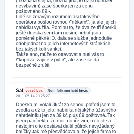
(možná ta stejná, možná jiná, to už si bohužel
nevybavím) zase šperky jen za cenu
poštovného 89,-.
Lidé se zdravým rozumem asi takového
operátora pošlou rovnou \"někam\", já ale jejich
nabídku využila. Pominu to, že dva ze tří šperků
ještě dneska sem tam nosím, neboť jsou
poměrně pěkné :D, dala se služba jednoduše
odobjednat na jejich internetových stránkách
bez jakýchkoli sankcí.
Takže ano, může to otravovat a nutí vás to
\"kupovat zajíce v pytli\", ale zase se dá
bezpečně zrušit.
Sal
veszélyes
Nem felismerhető hívás
2011-05-14 20:25:27
Dneska mi volali 3krát za sebou..potřetí jsem to
zvedla a už to jelo..nabídka nějakýho úžasnýho
náhrdelníku jen za 39 kč plus 89 poštovné..Tak
jsem paní řekla, že moc dobře vim, o co jde a
nestojim o to dostávat další půlrok nevyžádaný
balíčky..tak mě přesvědčovala, že jejich firma to