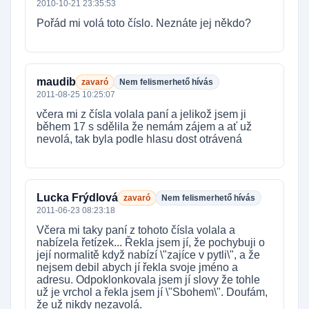
2010-10-21 23:35:53
Pořád mi volá toto číslo. Neznáte jej někdo?
maudib
zavaró
Nem felismerhető hívás
2011-08-25 10:25:07
včera mi z čísla volala paní a jelikož jsem ji
během 17 s sdělila že nemám zájem a ať už
nevolá, tak byla podle hlasu dost otrávená
Lucka Frýdlová
zavaró
Nem felismerhető hívás
2011-06-23 08:23:18
Včera mi taky paní z tohoto čísla volala a
nabízela řetízek... Řekla jsem jí, že pochybuji o
její normalitě když nabízí \"zajíce v pytli\", a že
nejsem debil abych jí řekla svoje jméno a
adresu. Odpoklonkovala jsem jí slovy že tohle
už je vrchol a řekla jsem jí \"Sbohem\". Doufám,
že už nikdy nezavolá.