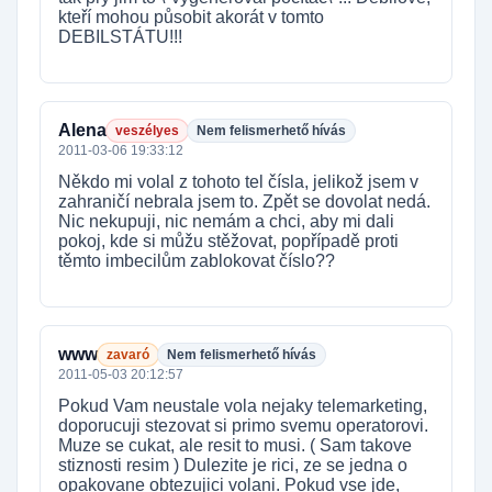
kteří mohou působit akorát v tomto
DEBILSTÁTU!!!
Alena
veszélyes
Nem felismerhető hívás
2011-03-06 19:33:12
Někdo mi volal z tohoto tel čísla, jelikož jsem v
zahraničí nebrala jsem to. Zpět se dovolat nedá.
Nic nekupuji, nic nemám a chci, aby mi dali
pokoj, kde si můžu stěžovat, popřípadě proti
těmto imbecilům zablokovat číslo??
www
zavaró
Nem felismerhető hívás
2011-05-03 20:12:57
Pokud Vam neustale vola nejaky telemarketing,
doporucuji stezovat si primo svemu operatorovi.
Muze se cukat, ale resit to musi. ( Sam takove
stiznosti resim ) Dulezite je rici, ze se jedna o
opakovane obtezujici volani. Pokud vse jde,