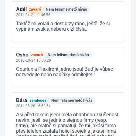
Adél
zavaró
Nem felismerhető hívás
2011-04-21 11:46:56
Taktéž mi volali a dost brzy ráno, ještě, že si
vypínám zvuk a neberu cizí čísla.
Osho
zavaró
Nem felismerhető hívás
2010-10-24 15:06:29
Courlux a Flexifront jedno jsou! Buď je vůbec
nezvedejte nebo nabídky odmítejte!!!
Bára
semleges
Nem felismerhető hívás
2011-06-28 16:52:54
Asi před rokem jsem měla obdobnou zkušenost,
nevím, jestli se jedná o stejnou firmy (resp.
firmy), ale matně si pamatuji, že mi jakási firma
přes telefon zaslala holicí strojek a jakási firma