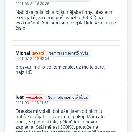
2011-06-21 16:39:38
Nabídka holících strojků nějaké firmy, přeslechl
jsem jaké, za cenu poštovného (89 Kč) na
vyzkoušení. Ani jsem se nezeptal kde vzali moje
číslo.
Michal
zavaró
Nem felismerhető hívás
2011-07-27 18:43:54
prozvanime to celkem casto, uz me to sere.
hajzli :D
Ivet
veszélyes
Nem felismerhető hívás
2011-03-11 16:11:57
Dneska mi volali, bohužel jsem od nich tu
nabídku přijala, aby mi dali pokoj. Mám ale
pocit, že jsem si taky pěkně tento hovor
zaplatila. Stál mě asi 300Kč, protože na