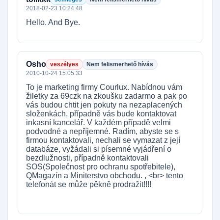
2018-02-23 10:24:48
Hello. And Bye.
Osho
veszélyes
Nem felismerhető hívás
2010-10-24 15:05:33
To je marketing firmy Courlux. Nabídnou vám
žiletky za 69czk na zkoušku zadarmo a pak po
vás budou chtit jen pokuty na nezaplacených
složenkách, případně vás bude kontaktovat
inkasní kancelář. V každém případě velmi
podvodné a nepříjemné. Radím, abyste se s
firmou kontaktovali, nechali se vymazat z její
databáze, vyžádali si písemné vyjádření o
bezdlužnosti, případně kontaktovali
SOS(Společnost pro ochranu spotřebitele),
QMagazín a Miniterstvo obchodu. , <br> tento
telefonát se může pěkně prodražit!!!!