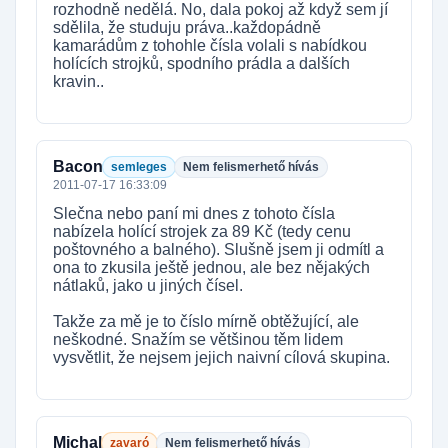
rozhodně nedělá. No, dala pokoj až když sem jí
sdělila, že studuju práva..každopádně
kamarádům z tohohle čísla volali s nabídkou
holících strojků, spodního prádla a dalších
kravin..
Bacon
semleges
Nem felismerhető hívás
2011-07-17 16:33:09
Slečna nebo paní mi dnes z tohoto čísla
nabízela holící strojek za 89 Kč (tedy cenu
poštovného a balného). Slušně jsem ji odmítl a
ona to zkusila ještě jednou, ale bez nějakých
nátlaků, jako u jiných čísel.
Takže za mě je to číslo mírně obtěžující, ale
neškodné. Snažím se většinou těm lidem
vysvětlit, že nejsem jejich naivní cílová skupina.
Michal
zavaró
Nem felismerhető hívás