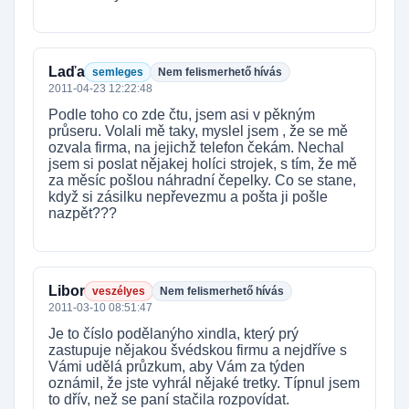
Laďa
semleges
Nem felismerhető hívás
2011-04-23 12:22:48
Podle toho co zde čtu, jsem asi v pěkným
průseru. Volali mě taky, myslel jsem , že se mě
ozvala firma, na jejichž telefon čekám. Nechal
jsem si poslat nějakej holíci strojek, s tím, že mě
za měsíc pošlou náhradní čepelky. Co se stane,
když si zásilku nepřevezmu a pošta ji pošle
nazpět???
Libor
veszélyes
Nem felismerhető hívás
2011-03-10 08:51:47
Je to číslo podělanýho xindla, který prý
zastupuje nějakou švédskou firmu a nejdříve s
Vámi udělá průzkum, aby Vám za týden
oznámil, že jste vyhrál nějaké tretky. Típnul jsem
to dřív, než se paní stačila rozpovídat.