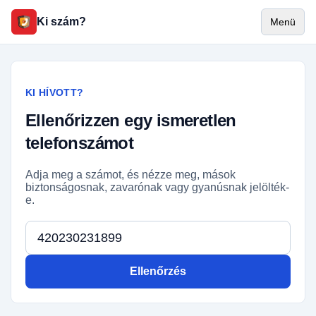
Ki szám?
Menü
KI HÍVOTT?
Ellenőrizzen egy ismeretlen
telefonszámot
Adja meg a számot, és nézze meg, mások
biztonságosnak, zavarónak vagy gyanúsnak jelölték-
e.
Telefonszám
Ellenőrzés