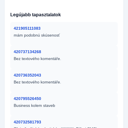
420731845229
420731266880
420604772730
Legújabb tapasztalatok
421905111083
mám podobnú skúsenosť
420737134268
Bez textového komentáře.
420736352043
Bez textového komentáře.
420795526450
Business kolem staveb
420732581793