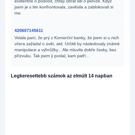
evidentně o podvod, chtějí obrat lidi o peníze. Kdyz
jsem je s tim konfrontovala, zavěsila a zablokovali si
me.
420607145611
Volala paní, že prý z Komerční banky, že jsem si u nich
včera zažádal o úvěr, atd. Určitě by následovaly známé
manipulace a výhrůžky... Ale mluvila dobře česky, bez
přízvuku. Tak jsem ji poslal, kam patří...
Legkeresettebb számok az elmúlt 14 napban
420727361898
195x
420729989612
144x
420790367790
137x
420790367791
125x
420729880957
104x
420729860142
95x
420727365445
82x
420608714549
67x
420530503730
60x
420251713666
57x
420771126354
39x
420731846295
37x
420738034119
34x
420251713664
33x