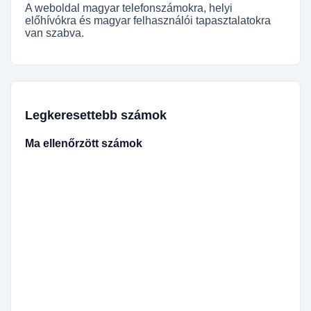
A weboldal magyar telefonszámokra, helyi
előhívókra és magyar felhasználói tapasztalatokra
van szabva.
Legkeresettebb számok
Ma ellenőrzött számok
421950667360
421908980676
420733574354
420905461575
9301464360
420733112811
420601379606
421944464561
420777607190
420738934289
420278277770
420602504350
420777549371
420705672737
421951435447
420799054367
420775255506
3180017777777
420732612470
420738924663
420605374323
420775550557
420705739263
420948510977
420953135752
420731532257
420241171368