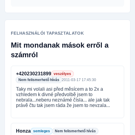
FELHASZNÁLÓI TAPASZTALATOK
Mit mondanak mások erről a
számról
+420230231899
veszélyes
Nem felismerhető hívás
2011-03-17 17:45:30
Taky mi volali asi před měsícem a to 2x a
vzhledem k divné předvolbě jsem to
nebrala...neberu neznámé čísla... ale jak tak
právě čtu tak jsem ráda že jsem to nevzala...
Honza
semleges
Nem felismerhető hívás