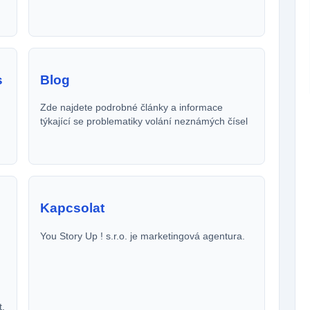
s
Blog
Zde najdete podrobné články a informace
týkající se problematiky volání neznámých čísel
Kapcsolat
You Story Up ! s.r.o. je marketingová agentura.
t.