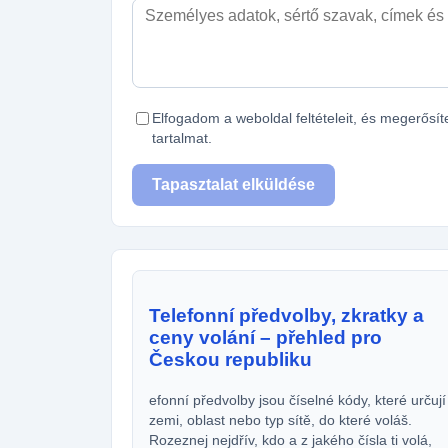
Elfogadom a weboldal feltételeit, és megerős
tartalmat.
Tapasztalat elküldése
Telefonní předvolby, zkratky a
ceny volání – přehled pro
Českou republiku
efonní předvolby jsou číselné kódy, které určují
zemi, oblast nebo typ sítě, do které voláš.
Rozeznej nejdřív, kdo a z jakého čísla ti volá,