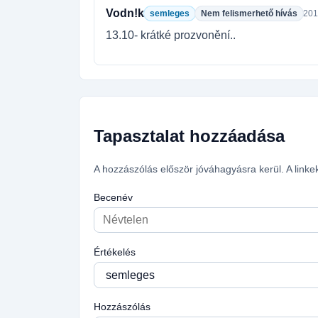
Vodn!k
semleges
Nem felismerhető hívás
201
13.10- krátké prozvonění..
Tapasztalat hozzáadása
A hozzászólás először jóváhagyásra kerül. A linke
Becenév
Értékelés
Hozzászólás