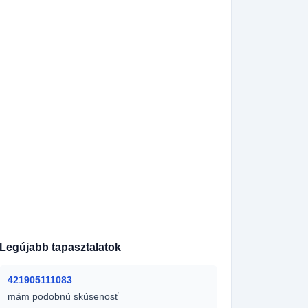
48731239806
420603333906
420608694876
420704569843
420705710415
420734784641
420918023791
420602543121
420608978490
420773603815
393279323276
4915170043800
7221890670
420732718002
7740592095
420730186757
420770143677
48736362190
420776574370
420723148246
420720140153
420724413671
420732667877
420605548848
420777363771
420774586558
420725088285
420702418481
420728278397
420733119580
Legújabb tapasztalatok
421905111083
mám podobnú skúsenosť