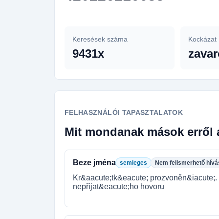
Keresések száma
Kockázat
9431x
zavar
FELHASZNÁLÓI TAPASZTALATOK
Mit mondanak mások erről 
Beze jména
semleges
Nem felismerhető hívá
Kr&aacute;tk&eacute; prozvoněn&iacute;. V
nepřijat&eacute;ho hovoru