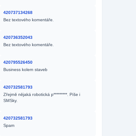
420737134268
Bez textového komentáře.
420736352043
Bez textového komentáře.
420795526450
Business kolem staveb
420732581793
Zřejmě nějaká robotická p*********. Píše i
SMSky.
420732581793
Spam