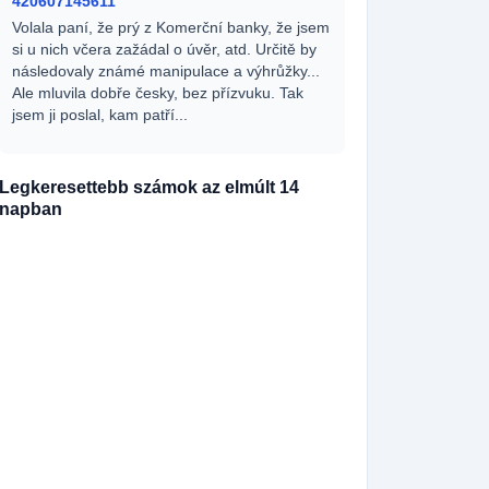
420607145611
Volala paní, že prý z Komerční banky, že jsem
si u nich včera zažádal o úvěr, atd. Určitě by
následovaly známé manipulace a výhrůžky...
Ale mluvila dobře česky, bez přízvuku. Tak
jsem ji poslal, kam patří...
Legkeresettebb számok az elmúlt 14
napban
420727361898
195x
420729989612
166x
420790367790
144x
420790367791
138x
420729880957
111x
420729860142
98x
420727365445
82x
420251713666
70x
420608714549
67x
420530503730
60x
420771126354
50x
420731846295
38x
420251713664
33x
420910925577
31x
420251713661
30x
420738034120
26x
420555440043
26x
420778544286
26x
420910922353
22x
420910928551
21x