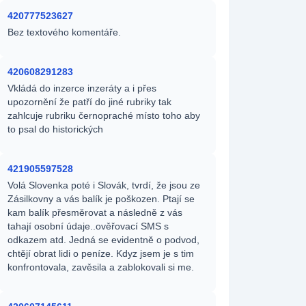
420777523627
Bez textového komentáře.
420608291283
Vkládá do inzerce inzeráty a i přes
upozornění že patří do jiné rubriky tak
zahlcuje rubriku černopraché místo toho aby
to psal do historických
421905597528
Volá Slovenka poté i Slovák, tvrdí, že jsou ze
Zásilkovny a vás balík je poškozen. Ptají se
kam balík přesměrovat a následně z vás
tahají osobní údaje..ověřovací SMS s
odkazem atd. Jedná se evidentně o podvod,
chtějí obrat lidi o peníze. Kdyz jsem je s tim
konfrontovala, zavěsila a zablokovali si me.