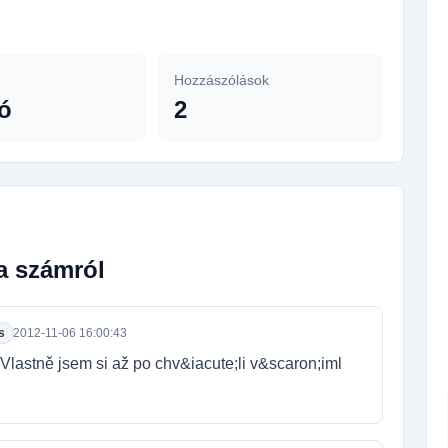
Hozzászólások
ó
2
a számról
s
2012-11-06 16:00:43
lastně jsem si až po chv&iacute;li v&scaron;iml